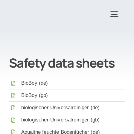
Skip
to
Togg
content
Navig
Hom
Safety data sheets
Pro
BioBoy (de)
Abo
BioBoy (gb)
Sustai
biologischer Universalreiniger (de)
biologischer Universalreiniger (gb)
Co
Aqualine feuchte Bodentücher (de)