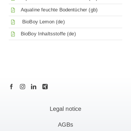
Aqualine feuchte Bodentücher (gb)
Ca
BioBoy Lemon (de)
BioBoy Inhaltsstoffe (de)
En
Legal notice
AGBs